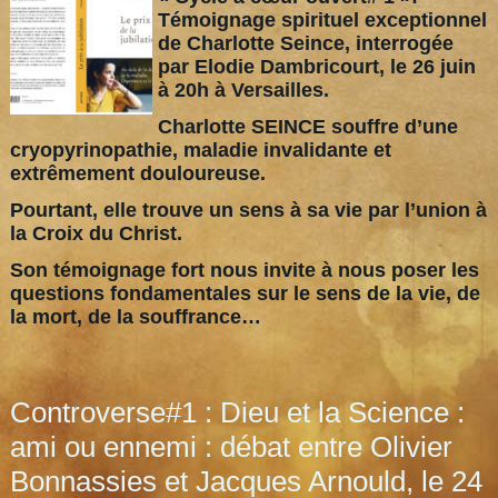
Témoignage spirituel exceptionnel
de Charlotte Seince, interrogée
par Elodie Dambricourt, le 26 juin
à 20h à Versailles.
Charlotte SEINCE souffre d’une
cryopyrinopathie, maladie invalidante et
extrêmement douloureuse.
Pourtant, elle trouve un sens à sa vie par l’union à
la Croix du Christ.
Son témoignage fort nous invite à nous poser les
questions fondamentales sur le sens de la vie, de
la mort, de la souffrance…
Controverse#1 : Dieu et la Science :
ami ou ennemi : débat entre Olivier
Bonnassies et Jacques Arnould, le 24