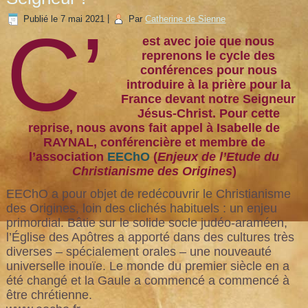
Publié le
7 mai 2021
|
Par
Catherine de Sienne
C’
est avec joie que nous
reprenons le cycle des
conférences pour nous
introduire à la prière pour la
France devant notre Seigneur
Jésus-Christ. Pour cette
reprise, nous avons fait appel à Isabelle de
RAYNAL, conférencière et membre de
l’association
EEChO
(
Enjeux de l’Etude du
Christianisme des Origines
)
EEChO a pour objet de redécouvrir le Christianisme
des Origines, loin des clichés habituels : un enjeu
primordial. Bâtie sur le solide socle judéo-araméen,
l’Église des Apôtres a apporté dans des cultures très
diverses – spécialement orales – une nouveauté
universelle inouïe. Le monde du premier siècle en a
été changé et la Gaule a commencé a commencé à
être chrétienne.