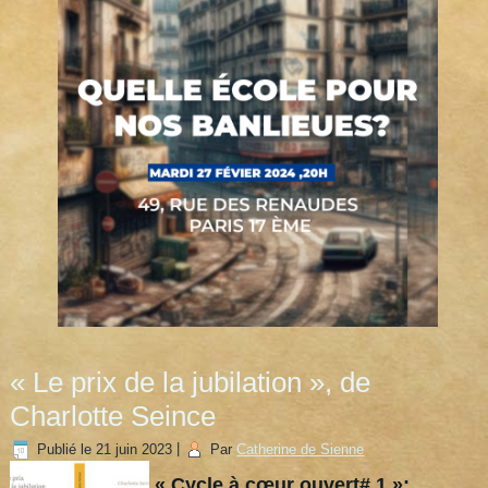
« Le prix de la jubilation », de
Charlotte Seince
Publié le
21 juin 2023
|
Par
Catherine de Sienne
« Cycle à cœur ouvert# 1 »: