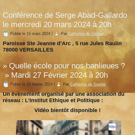
Conférence de Serge Abad-Gallardo
le mercredi 20 mars 2024 à 20h
Publié le
15 mars 2024
|
Par
Catherine de Sienne
Paroisse Ste Jeanne d’Arc , 5 rue Jules Raulin
78000 VERSAILLES
» Quelle école pour nos banlieues ?
» Mardi 27 Février 2024 à 20h
Publié le
19 février 2024
|
Par
Catherine de Sienne
Un évènement organisé par une association du
réseau : L’Institut Ethique et Politique :
Vidéo bientôt disponible !