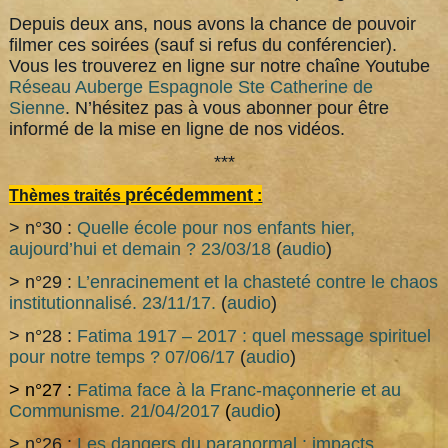
Depuis deux ans, nous avons la chance de pouvoir
filmer ces soirées (sauf si refus du conférencier).
Vous les trouverez en ligne sur notre chaîne Youtube
Réseau Auberge Espagnole Ste Catherine de
Sienne
. N’hésitez pas à vous abonner pour être
informé de la mise en ligne de nos vidéos.
***
précédemment
Thèmes traités
:
> n°30 :
Quelle école pour nos enfants hier,
aujourd’hui et demain ? 23/03/18
(
audio
)
> n°29 :
L’enracinement et la chasteté contre le chaos
institutionnalisé. 23/11/17.
(
audio
)
> n°28 :
Fatima 1917 – 2017 : quel message spirituel
pour notre temps ? 07/06/17
(
audio
)
> n°27 :
Fatima face à la Franc-maçonnerie et au
Communisme. 21/04/2017
(
audio
)
> n°26 :
Les dangers du paranormal : impacts