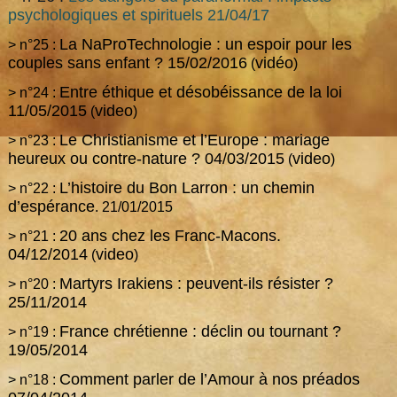
psychologiques et spirituels 21/04/17
La NaProTechnologie : un espoir pour les
> n°25 :
couples sans enfant ? 15/02/2016
vidéo
(
)
Entre éthique et désobéissance de la loi
> n°24 :
11/05/2015
video
(
)
Le Christianisme et l’Europe : mariage
> n°23 :
heureux ou contre-nature ?
04/03/2015
video
(
)
L’histoire du Bon Larron : un chemin
> n°22 :
d’espérance
. 21/01/2015
20 ans chez les Franc-Macons.
> n°21 :
04/12/2014
video
(
)
Martyrs Irakiens : peuvent-ils résister ?
> n°20 :
25/11/2014
France chrétienne : déclin ou tournant ?
> n°19 :
19/05/2014
Comment parler de l’Amour à nos préados
> n°18 :