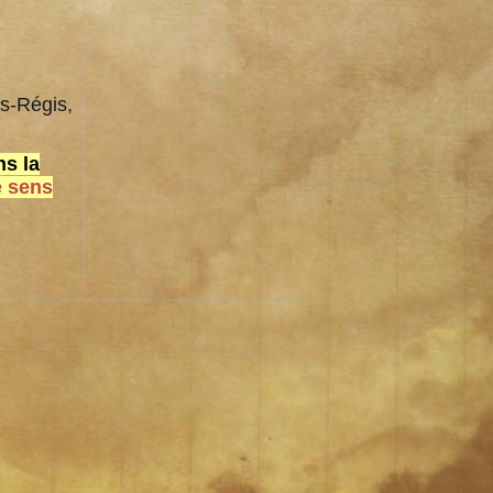
s-Régis,
s la
e sens