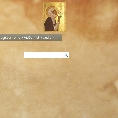
egistrements « vidéo » et « audio » :