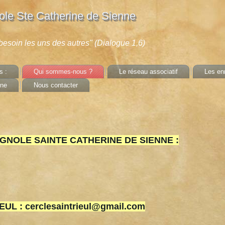
le Ste Catherine de Sienne
t besoin les uns des autres" (Dialogue 1,6)
s :
Qui sommes-nous ?
Le réseau associatif
Les enr
nne
Nous contacter
NOLE SAINTE CATHERINE DE SIENNE :
L : cerclesaintrieul@gmail.com