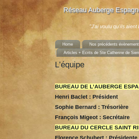
Réseau Auberge Espagno
"J'ai voulu qu'ils aien
Home
Nos précédents évènement
Articles + Ecrits de Ste Catherine de Sie
L’équipe
BUREAU DE L’AUBERGE ESPAG
Henri Baclet : Président
Sophie Bernard : Trésorière
François Migeot : Secrétaire
BUREAU DU CERCLE SAINT RIEU
Florence Schubert : Présidente