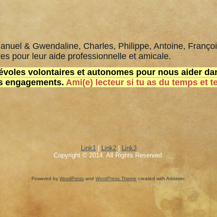
anuel & Gwendaline, Charles, Philippe, Antoine, Françoi
es pour leur aide professionnelle et amicale.
oles volontaires et autonomes pour nous aider dan
ts engagements.
Ami(e) lecteur si tu as du temps et t
Link1
|
Link2
|
Link3
Copyright © 2014. All Rights Reserved.
Powered by
WordPress
and
WordPress Theme
created with Artisteer.