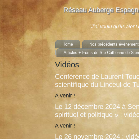
Réseau Auberge Espagno
"J'ai voulu qu'ils aien
Home
Nos précédents évènement
Articles + Ecrits de Ste Catherine de Sie
Vidéos
Conférence de Laurent Touch
scientifique du Linceul de Tu
A venir !
Le 12 décembre 2024 à Senl
spirituel et politique » : vi
A venir !
Le 26 novembre 2024 : vidéo