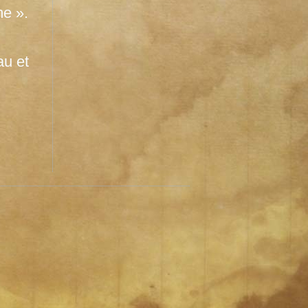
me ».
au et