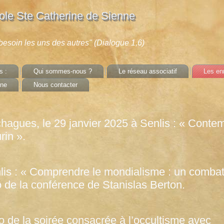
le Ste Catherine de Sienne
t besoin les uns des autres" (Dialogue 1,6)
s :
Qui sommes-nous ?
Le réseau associatif
Les enr
nne
Nous contacter
agues, le 29 janvier 2025 à Senlis : « Contem
rin ».
is : « Comprendre le mondialisme : un comba
déo de la conférence de Stanislas Berton.
 de la soirée consacrée à l’occultisme avec