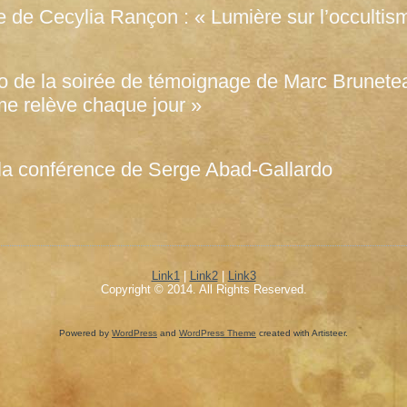
e de Cecylia Rançon : « Lumière sur l’occultis
o de la soirée de témoignage de Marc Brunete
me relève chaque jour »
 la conférence de Serge Abad-Gallardo
Link1
|
Link2
|
Link3
Copyright © 2014. All Rights Reserved.
Powered by
WordPress
and
WordPress Theme
created with Artisteer.