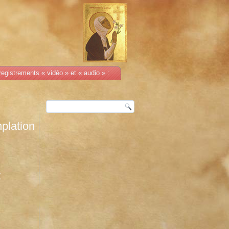
egistrements « vidéo » et « audio » :
plation
t