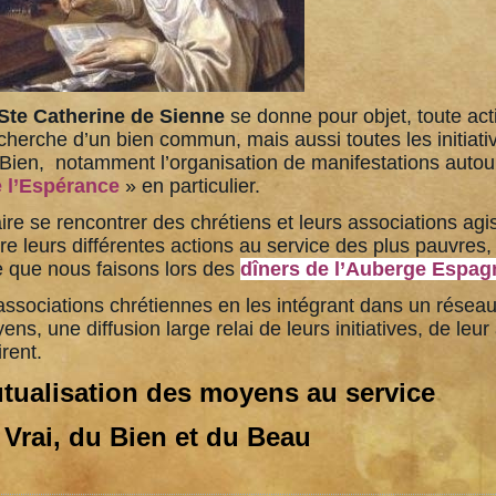
te Catherine de Sienne
se donne pour objet, toute act
recherche d’un bien commun, mais aussi toutes les initiati
e Bien, notamment l’organisation de manifestations autou
 l’Espérance
» en particulier.
faire se rencontrer des chrétiens et leurs associations agi
ître leurs différentes actions au service des plus pauvres
ce que nous faisons lors des
dîners de l’Auberge Espag
s associations chrétiennes en les intégrant dans un réseau
, une diffusion large relai de leurs initiatives, de leur 
irent.
tualisation des moyens au service
 Vrai, du Bien et du Beau