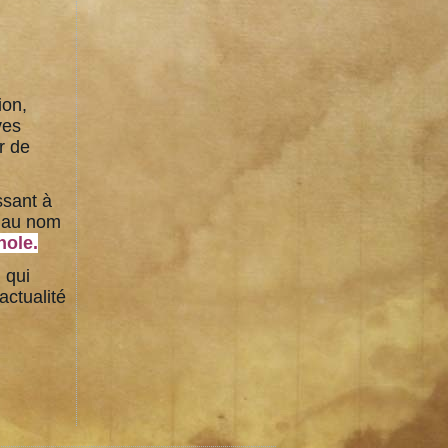
ion,
ves
r de
ssant à
, au nom
nole.
 qui
actualité