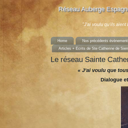
Réseau Auberge Espagno
"J'ai voulu qu'ils aien
Home
Nos précédents évènement
Articles + Ecrits de Ste Catherine de Sie
Le réseau Sainte Cathe
« J’ai voulu que to
Dialogue e