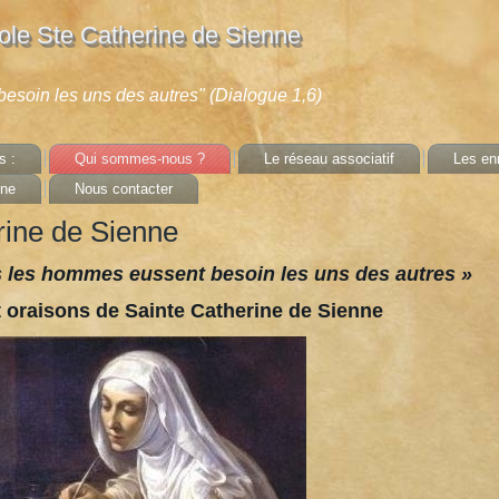
le Ste Catherine de Sienne
t besoin les uns des autres" (Dialogue 1,6)
s :
Qui sommes-nous ?
Le réseau associatif
Les enr
nne
Nous contacter
rine de Sienne
us les hommes eussent besoin les uns des autres »
t oraisons de Sainte Catherine de Sienne