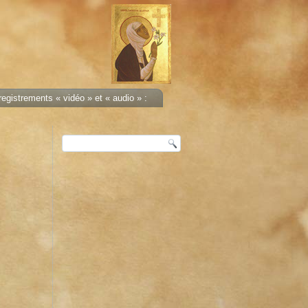
egistrements « vidéo » et « audio » :